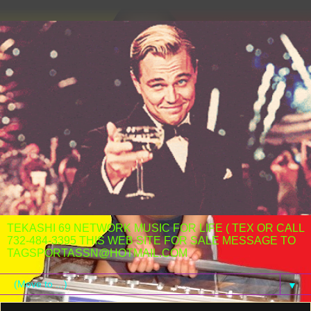
TEKASHI 69 NETWORK MUSIC FOR LIFE ( TEX OR CALL
732-484-3395 THIS WEB SITE FOR SALE MESSAGE TO
TAGSPORTASSN@HOTMAIL.COM
▼